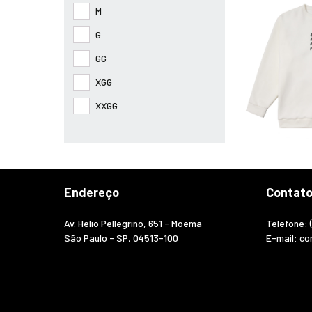
M
G
GG
XGG
XXGG
Endereço
Contat
Av. Hélio Pellegrino, 651 - Moema
Telefone: 
São Paulo - SP, 04513-100
E-mail:
co